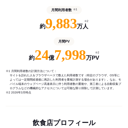
月間利用者数
※1
9,883
※2
約
万人
月間PV
24
7,998
※2
約
億
万PV
※1 月間利用者数の計測方法について：
サイトを訪れた人をブラウザベースで数えた利用者数です（特定のブラウザ、OS等に
よっては一定期間経過後に再訪した利用者を重複計測する場合があります）。なお、モ
バイル端末のウェブページ高速表示に伴う利用者数の重複や、第三者による自動収集プ
ログラムなどの機械的なアクセスについては可能な限り排除して計測しています。
※2 2026年3月時点
飲食店プロフィール