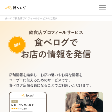
メ
食べログ店舗管理画面
食べログ飲食店プロフィールサービスのご案内
飲食店プロフィー
無料
食べログでお
店舗情報を編集し、お店の魅力やお得な情報を
ユーザーに伝えるためのサービスです。
食べログ店舗会員になることでご利用いただけます。