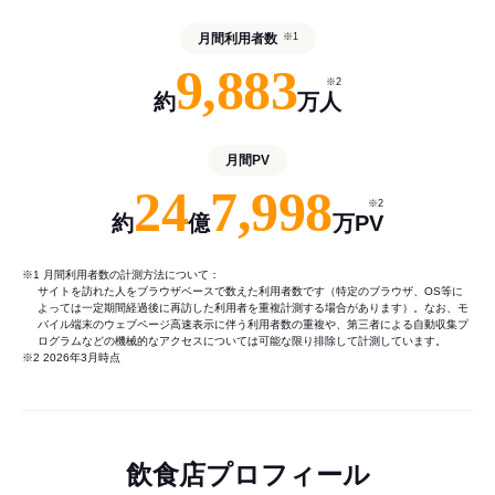
月間利用者数
※1
9,883
※2
約
万人
月間PV
24
7,998
※2
約
億
万PV
※1 月間利用者数の計測方法について：
サイトを訪れた人をブラウザベースで数えた利用者数です（特定のブラウザ、OS等に
よっては一定期間経過後に再訪した利用者を重複計測する場合があります）。なお、モ
バイル端末のウェブページ高速表示に伴う利用者数の重複や、第三者による自動収集プ
ログラムなどの機械的なアクセスについては可能な限り排除して計測しています。
※2 2026年3月時点
飲食店プロフィール