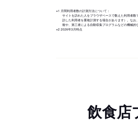
※1 月間利用者数の計測方法について：
サイトを訪れた人をブラウザベースで数えた利用者数
訪した利用者を重複計測する場合があります）。なお
複や、第三者による自動収集プログラムなどの機械的
※2 2026年3月時点
飲食店