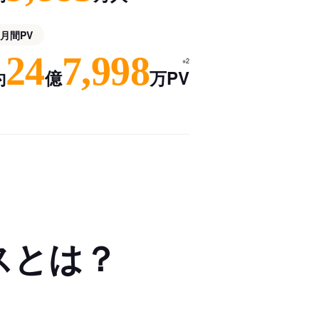
月間PV
24
7,998
※2
約
億
万PV
スとは？