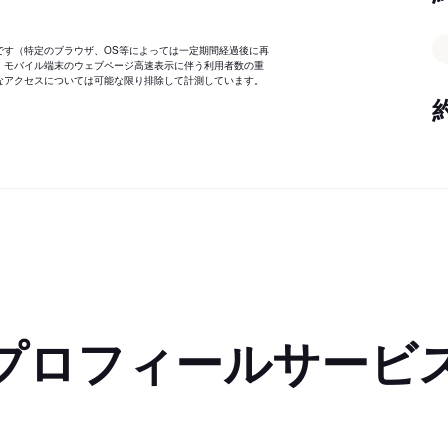
です（特定のブラウザ、OS等によっては一定期間経過後に再
、モバイル端末のウェブページ高速表示に伴う利用者数の重
なアクセスについては可能な限り排除して計測しています。
プロフィールサービ