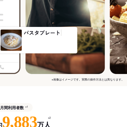
※画像はイメージです。実際の操作方法とは異なります。
月間利用者数
※1
9,883
※2
約
万人