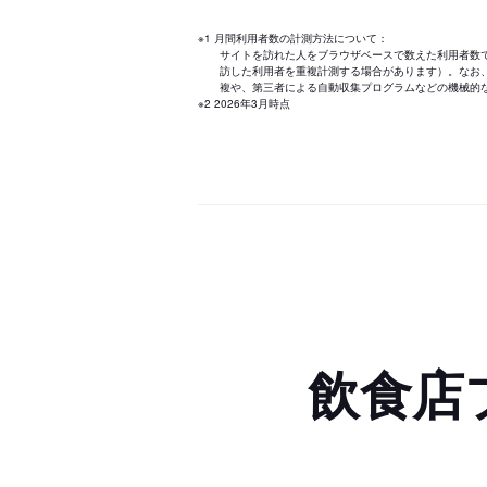
※1 月間利用者数の計測方法について：
サイトを訪れた人をブラウザベースで数えた利用者数
訪した利用者を重複計測する場合があります）。なお
複や、第三者による自動収集プログラムなどの機械的
※2 2026年3月時点
飲食店