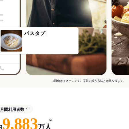
※画像はイメージです。実際の操作方法とは異なります。
月間利用者数
※1
9,883
※2
約
万人