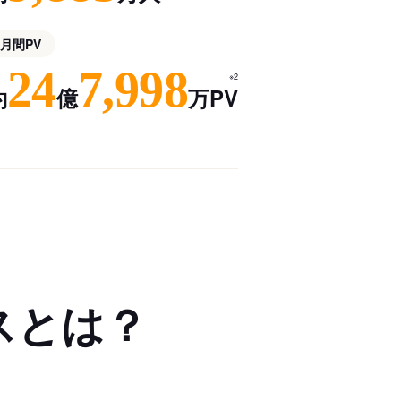
月間PV
24
7,998
※2
約
億
万PV
スとは？