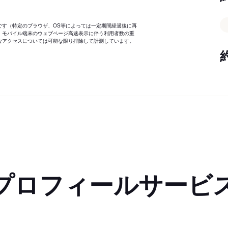
です（特定のブラウザ、OS等によっては一定期間経過後に再
、モバイル端末のウェブページ高速表示に伴う利用者数の重
なアクセスについては可能な限り排除して計測しています。
プロフィールサービ