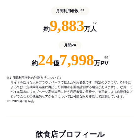
月間利用者数
※1
9,883
※2
約
万人
月間PV
24
7,998
※2
約
億
万PV
※1 月間利用者数の計測方法について：
サイトを訪れた人をブラウザベースで数えた利用者数です（特定のブラウザ、OS等に
よっては一定期間経過後に再訪した利用者を重複計測する場合があります）。なお、モ
バイル端末のウェブページ高速表示に伴う利用者数の重複や、第三者による自動収集プ
ログラムなどの機械的なアクセスについては可能な限り排除して計測しています。
※2 2026年3月時点
飲食店プロフィール