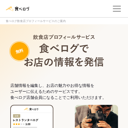
メ
食べログ店舗管理画面
食べログ飲食店プロフィールサービスのご案内
飲食店プロフィー
無料
食べログでお
店舗情報を編集し、お店の魅力やお得な情報を
ユーザーに伝えるためのサービスです。
食べログ店舗会員になることでご利用いただけます。