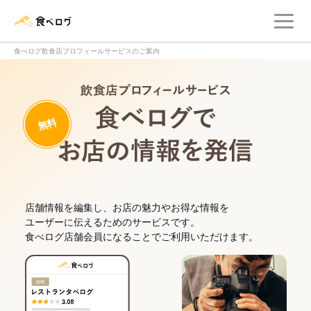
メ
食べログ店舗管理画面
食べログ飲食店プロフィールサービスのご案内
飲食店プロフィー
無料
食べログでお
店舗情報を編集し、お店の魅力やお得な情報を
ユーザーに伝えるためのサービスです。
食べログ店舗会員になることでご利用いただけます。