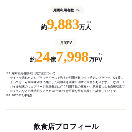
月間利用者数
※1
9,883
※2
約
万人
月間PV
24
7,998
※2
約
億
万PV
※1 月間利用者数の計測方法について：
サイトを訪れた人をブラウザベースで数えた利用者数です（特定のブラウザ、OS等に
よっては一定期間経過後に再訪した利用者を重複計測する場合があります）。なお、モ
バイル端末のウェブページ高速表示に伴う利用者数の重複や、第三者による自動収集プ
ログラムなどの機械的なアクセスについては可能な限り排除して計測しています。
※2 2026年3月時点
飲食店プロフィール