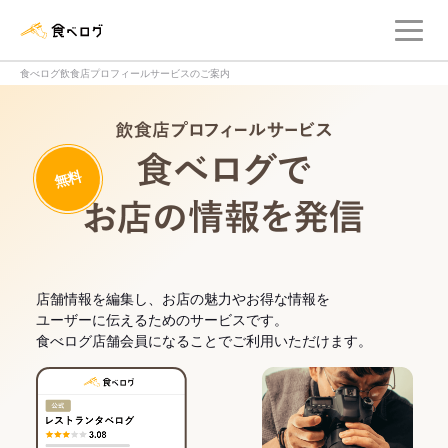
メ
食べログ店舗管理画面
食べログ飲食店プロフィールサービスのご案内
飲食店プロフィー
無料
食べログでお
店舗情報を編集し、お店の魅力やお得な情報を
ユーザーに伝えるためのサービスです。
食べログ店舗会員になることでご利用いただけます。