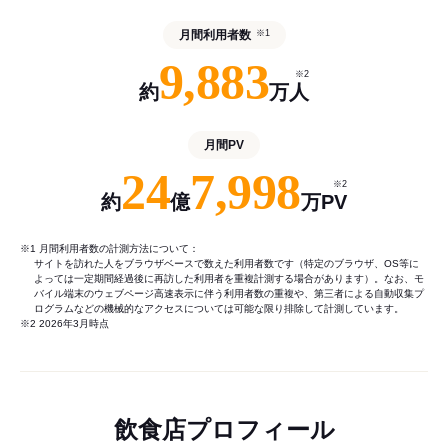
月間利用者数
※1
9,883
※2
約
万人
月間PV
24
7,998
※2
約
億
万PV
※1 月間利用者数の計測方法について：
サイトを訪れた人をブラウザベースで数えた利用者数です（特定のブラウザ、OS等に
よっては一定期間経過後に再訪した利用者を重複計測する場合があります）。なお、モ
バイル端末のウェブページ高速表示に伴う利用者数の重複や、第三者による自動収集プ
ログラムなどの機械的なアクセスについては可能な限り排除して計測しています。
※2 2026年3月時点
飲食店プロフィール