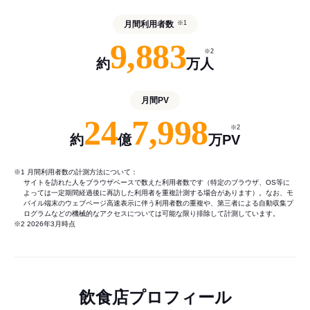
月間利用者数
※1
9,883
※2
約
万人
月間PV
24
7,998
※2
約
億
万PV
※1 月間利用者数の計測方法について：
サイトを訪れた人をブラウザベースで数えた利用者数です（特定のブラウザ、OS等に
よっては一定期間経過後に再訪した利用者を重複計測する場合があります）。なお、モ
バイル端末のウェブページ高速表示に伴う利用者数の重複や、第三者による自動収集プ
ログラムなどの機械的なアクセスについては可能な限り排除して計測しています。
※2 2026年3月時点
飲食店プロフィール