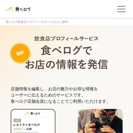
メ
食べログ店舗管理画面
食べログ飲食店プロフィールサービスのご案内
飲食店プロフィー
無料
食べログでお
店舗情報を編集し、お店の魅力やお得な情報を
ユーザーに伝えるためのサービスです。
食べログ店舗会員になることでご利用いただけます。