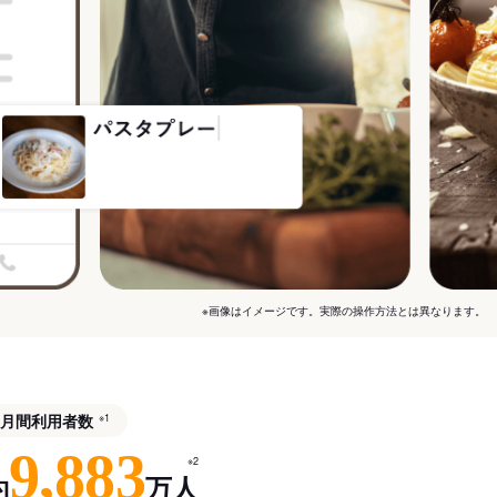
※画像はイメージです。実際の操作方法とは異なります。
月間利用者数
※1
9,883
※2
約
万人