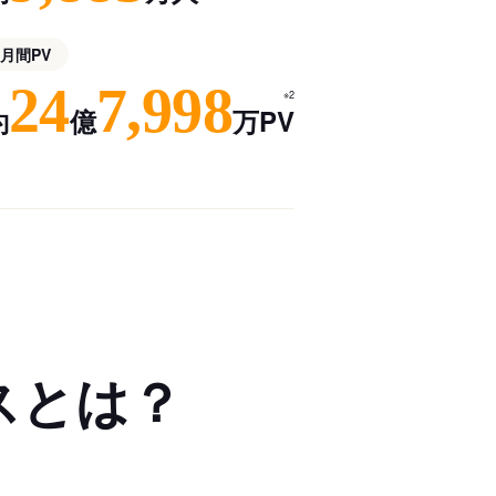
月間PV
24
7,998
※2
約
億
万PV
スとは？