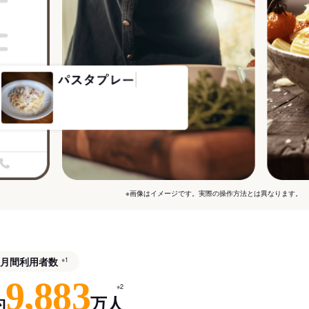
※画像はイメージです。実際の操作方法とは異なります。
月間利用者数
※1
9,883
※2
約
万人