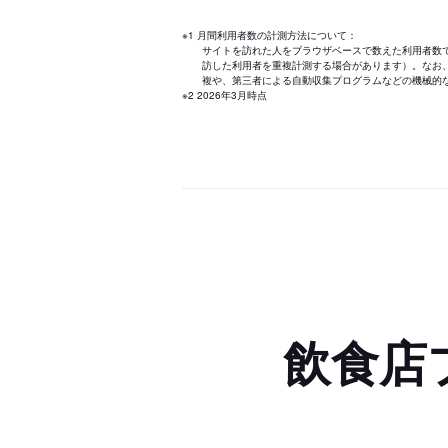
※1 月間利用者数の計測方法について：
サイトを訪れた人をブラウザベースで数えた利用者数
訪した利用者を重複計測する場合があります）。なお
複や、第三者による自動収集プログラムなどの機械的
※2 2026年3月時点
飲食店