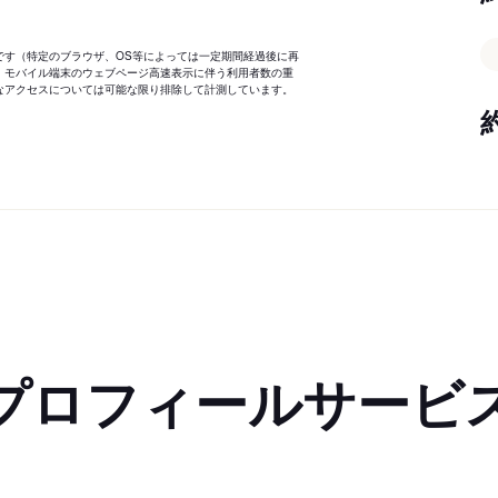
です（特定のブラウザ、OS等によっては一定期間経過後に再
、モバイル端末のウェブページ高速表示に伴う利用者数の重
なアクセスについては可能な限り排除して計測しています。
プロフィールサービ