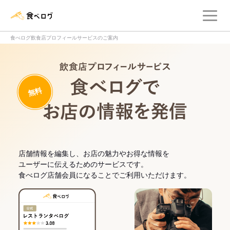
メ
食べログ店舗管理画面
食べログ飲食店プロフィールサービスのご案内
飲食店プロフィー
無料
食べログでお
店舗情報を編集し、お店の魅力やお得な情報を
ユーザーに伝えるためのサービスです。
食べログ店舗会員になることでご利用いただけます。