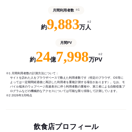
月間利用者数
※1
9,883
※2
約
万人
月間PV
24
7,998
※2
約
億
万PV
※1 月間利用者数の計測方法について：
サイトを訪れた人をブラウザベースで数えた利用者数です（特定のブラウザ、OS等に
よっては一定期間経過後に再訪した利用者を重複計測する場合があります）。なお、モ
バイル端末のウェブページ高速表示に伴う利用者数の重複や、第三者による自動収集プ
ログラムなどの機械的なアクセスについては可能な限り排除して計測しています。
※2 2026年3月時点
飲食店プロフィール