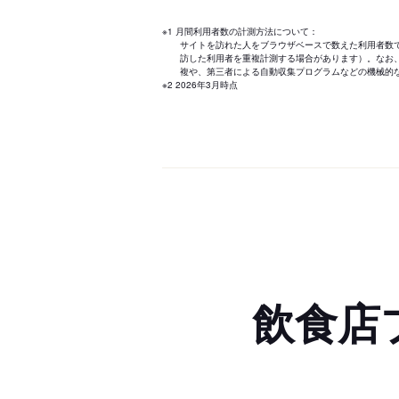
※1 月間利用者数の計測方法について：
サイトを訪れた人をブラウザベースで数えた利用者数
訪した利用者を重複計測する場合があります）。なお
複や、第三者による自動収集プログラムなどの機械的
※2 2026年3月時点
飲食店