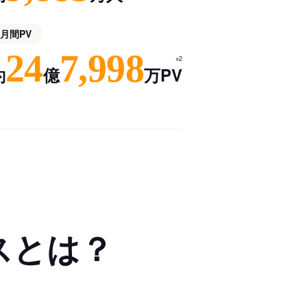
月間PV
24
7,998
※2
約
億
万PV
スとは？