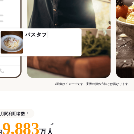
※画像はイメージです。実際の操作方法とは異なります。
月間利用者数
※1
9,883
※2
約
万人