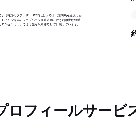
です（特定のブラウザ、OS等によっては一定期間経過後に再
、モバイル端末のウェブページ高速表示に伴う利用者数の重
なアクセスについては可能な限り排除して計測しています。
プロフィールサービ