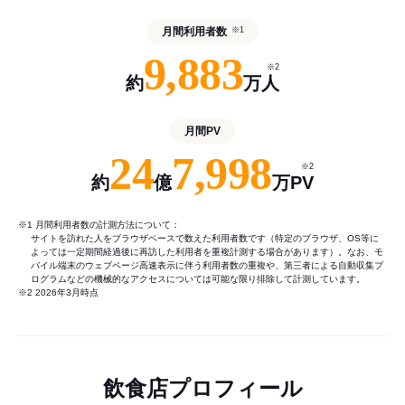
月間利用者数
※1
9,883
※2
約
万人
月間PV
24
7,998
※2
約
億
万PV
※1 月間利用者数の計測方法について：
サイトを訪れた人をブラウザベースで数えた利用者数です（特定のブラウザ、OS等に
よっては一定期間経過後に再訪した利用者を重複計測する場合があります）。なお、モ
バイル端末のウェブページ高速表示に伴う利用者数の重複や、第三者による自動収集プ
ログラムなどの機械的なアクセスについては可能な限り排除して計測しています。
※2 2026年3月時点
飲食店プロフィール