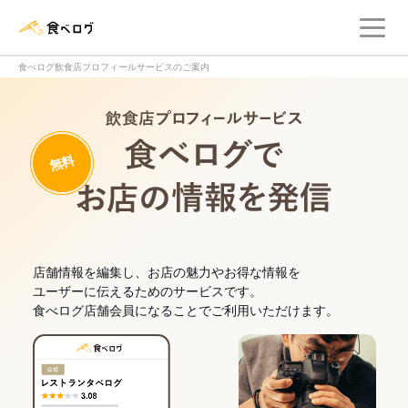
メ
食べログ店舗管理画面
食べログ飲食店プロフィールサービスのご案内
飲食店プロフィー
無料
食べログでお
店舗情報を編集し、お店の魅力やお得な情報を
ユーザーに伝えるためのサービスです。
食べログ店舗会員になることでご利用いただけます。