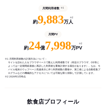
月間利用者数
※1
9,883
※2
約
万人
月間PV
24
7,998
※2
約
億
万PV
※1 月間利用者数の計測方法について：
サイトを訪れた人をブラウザベースで数えた利用者数です（特定のブラウザ、OS等に
よっては一定期間経過後に再訪した利用者を重複計測する場合があります）。なお、モ
バイル端末のウェブページ高速表示に伴う利用者数の重複や、第三者による自動収集プ
ログラムなどの機械的なアクセスについては可能な限り排除して計測しています。
※2 2026年3月時点
飲食店プロフィール