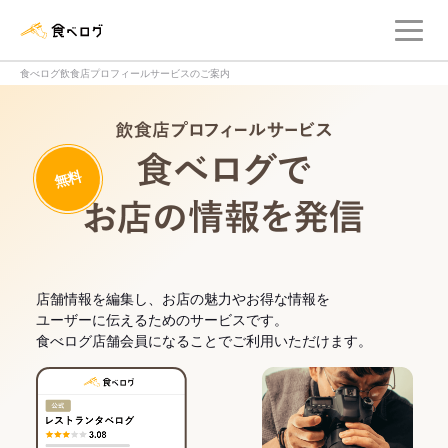
メ
食べログ店舗管理画面
食べログ飲食店プロフィールサービスのご案内
飲食店プロフィー
無料
食べログでお
店舗情報を編集し、お店の魅力やお得な情報を
ユーザーに伝えるためのサービスです。
食べログ店舗会員になることでご利用いただけます。