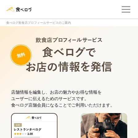
メ
食べログ店舗管理画面
食べログ飲食店プロフィールサービスのご案内
飲食店プロフィー
無料
食べログでお
店舗情報を編集し、お店の魅力やお得な情報を
ユーザーに伝えるためのサービスです。
食べログ店舗会員になることでご利用いただけます。