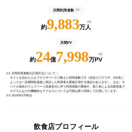
月間利用者数
※1
9,883
※2
約
万人
月間PV
24
7,998
※2
約
億
万PV
※1 月間利用者数の計測方法について：
サイトを訪れた人をブラウザベースで数えた利用者数です（特定のブラウザ、OS等に
よっては一定期間経過後に再訪した利用者を重複計測する場合があります）。なお、モ
バイル端末のウェブページ高速表示に伴う利用者数の重複や、第三者による自動収集プ
ログラムなどの機械的なアクセスについては可能な限り排除して計測しています。
※2 2026年3月時点
飲食店プロフィール