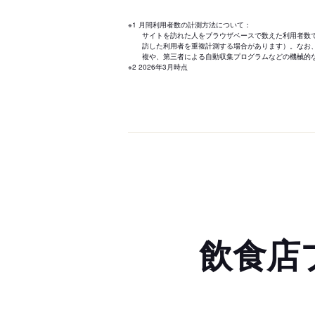
※1 月間利用者数の計測方法について：
サイトを訪れた人をブラウザベースで数えた利用者数
訪した利用者を重複計測する場合があります）。なお
複や、第三者による自動収集プログラムなどの機械的
※2 2026年3月時点
飲食店