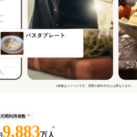
※画像はイメージです。実際の操作方法とは異なります。
月間利用者数
※1
9,883
※2
約
万人