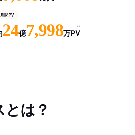
月間PV
24
7,998
※2
約
億
万PV
スとは？