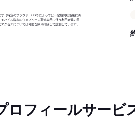
です（特定のブラウザ、OS等によっては一定期間経過後に再
、モバイル端末のウェブページ高速表示に伴う利用者数の重
なアクセスについては可能な限り排除して計測しています。
プロフィールサービ