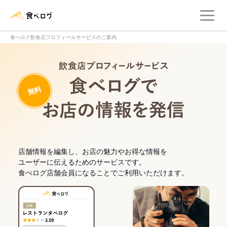
メ
食べログ店舗管理画面
食べログ飲食店プロフィールサービスのご案内
飲食店プロフィー
無料
食べログでお
店舗情報を編集し、お店の魅力やお得な情報を
ユーザーに伝えるためのサービスです。
食べログ店舗会員になることでご利用いただけます。