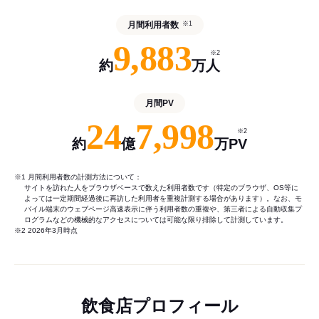
月間利用者数
※1
9,883
※2
約
万人
月間PV
24
7,998
※2
約
億
万PV
※1 月間利用者数の計測方法について：
サイトを訪れた人をブラウザベースで数えた利用者数です（特定のブラウザ、OS等に
よっては一定期間経過後に再訪した利用者を重複計測する場合があります）。なお、モ
バイル端末のウェブページ高速表示に伴う利用者数の重複や、第三者による自動収集プ
ログラムなどの機械的なアクセスについては可能な限り排除して計測しています。
※2 2026年3月時点
飲食店プロフィール