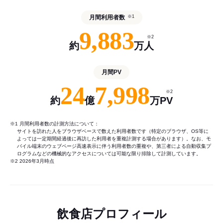
月間利用者数
※1
9,883
※2
約
万人
月間PV
24
7,998
※2
約
億
万PV
※1 月間利用者数の計測方法について：
サイトを訪れた人をブラウザベースで数えた利用者数です（特定のブラウザ、OS等に
よっては一定期間経過後に再訪した利用者を重複計測する場合があります）。なお、モ
バイル端末のウェブページ高速表示に伴う利用者数の重複や、第三者による自動収集プ
ログラムなどの機械的なアクセスについては可能な限り排除して計測しています。
※2 2026年3月時点
飲食店プロフィール