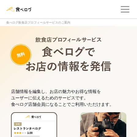
メ
食べログ店舗管理画面
食べログ飲食店プロフィールサービスのご案内
飲食店プロフィー
無料
食べログでお
店舗情報を編集し、お店の魅力やお得な情報を
ユーザーに伝えるためのサービスです。
食べログ店舗会員になることでご利用いただけます。