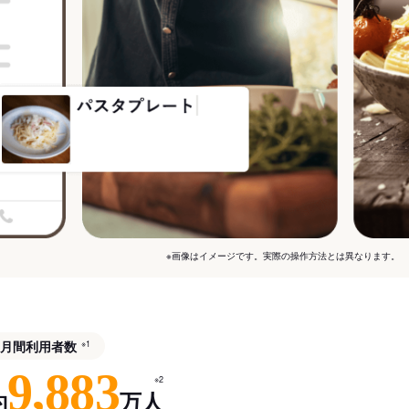
※画像はイメージです。実際の操作方法とは異なります。
月間利用者数
※1
9,883
※2
約
万人