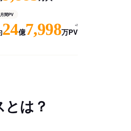
月間PV
24
7,998
※2
約
億
万PV
スとは？