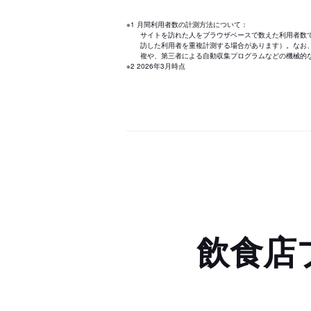
※1 月間利用者数の計測方法について：
サイトを訪れた人をブラウザベースで数えた利用者数
訪した利用者を重複計測する場合があります）。なお
複や、第三者による自動収集プログラムなどの機械的
※2 2026年3月時点
飲食店