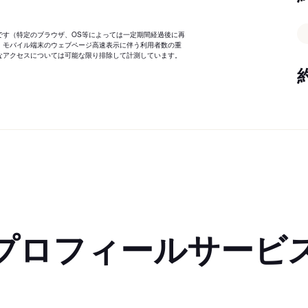
です（特定のブラウザ、OS等によっては一定期間経過後に再
、モバイル端末のウェブページ高速表示に伴う利用者数の重
なアクセスについては可能な限り排除して計測しています。
プロフィールサービ