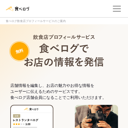
メ
食べログ店舗管理画面
食べログ飲食店プロフィールサービスのご案内
飲食店プロフィー
無料
食べログでお
店舗情報を編集し、お店の魅力やお得な情報を
ユーザーに伝えるためのサービスです。
食べログ店舗会員になることでご利用いただけます。