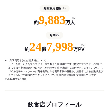
月間利用者数
※1
9,883
※2
約
万人
月間PV
24
7,998
※2
約
億
万PV
※1 月間利用者数の計測方法について：
サイトを訪れた人をブラウザベースで数えた利用者数です（特定のブラウザ、OS等に
よっては一定期間経過後に再訪した利用者を重複計測する場合があります）。なお、モ
バイル端末のウェブページ高速表示に伴う利用者数の重複や、第三者による自動収集プ
ログラムなどの機械的なアクセスについては可能な限り排除して計測しています。
※2 2026年3月時点
飲食店プロフィール