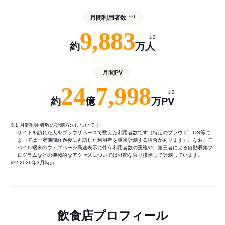
月間利用者数
※1
9,883
※2
約
万人
月間PV
24
7,998
※2
約
億
万PV
※1 月間利用者数の計測方法について：
サイトを訪れた人をブラウザベースで数えた利用者数です（特定のブラウザ、OS等に
よっては一定期間経過後に再訪した利用者を重複計測する場合があります）。なお、モ
バイル端末のウェブページ高速表示に伴う利用者数の重複や、第三者による自動収集プ
ログラムなどの機械的なアクセスについては可能な限り排除して計測しています。
※2 2026年3月時点
飲食店プロフィール