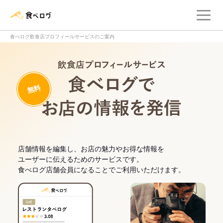
メ
食べログ店舗管理画面
食べログ飲食店プロフィールサービスのご案内
飲食店プロフィー
無料
食べログでお
店舗情報を編集し、お店の魅力やお得な情報を
ユーザーに伝えるためのサービスです。
食べログ店舗会員になることでご利用いただけます。