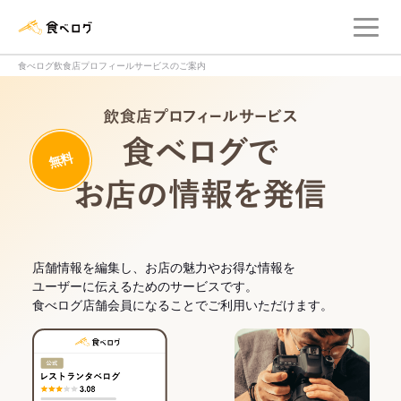
メ
食べログ店舗管理画面
食べログ飲食店プロフィールサービスのご案内
飲食店プロフィー
無料
食べログでお
店舗情報を編集し、お店の魅力やお得な情報を
ユーザーに伝えるためのサービスです。
食べログ店舗会員になることでご利用いただけます。