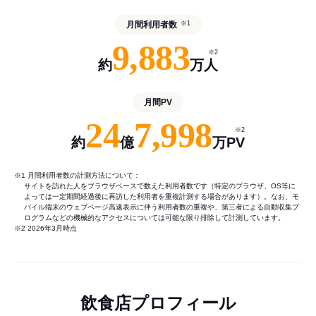
月間利用者数
※1
9,883
※2
約
万人
月間PV
24
7,998
※2
約
億
万PV
※1 月間利用者数の計測方法について：
サイトを訪れた人をブラウザベースで数えた利用者数です（特定のブラウザ、OS等に
よっては一定期間経過後に再訪した利用者を重複計測する場合があります）。なお、モ
バイル端末のウェブページ高速表示に伴う利用者数の重複や、第三者による自動収集プ
ログラムなどの機械的なアクセスについては可能な限り排除して計測しています。
※2 2026年3月時点
飲食店プロフィール