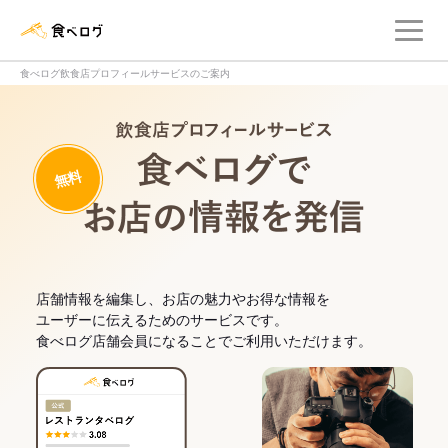
メ
食べログ店舗管理画面
食べログ飲食店プロフィールサービスのご案内
飲食店プロフィー
無料
食べログでお
店舗情報を編集し、お店の魅力やお得な情報を
ユーザーに伝えるためのサービスです。
食べログ店舗会員になることでご利用いただけます。