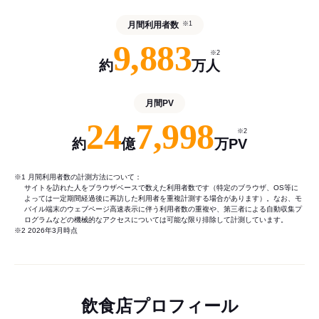
月間利用者数
※1
9,883
※2
約
万人
月間PV
24
7,998
※2
約
億
万PV
※1 月間利用者数の計測方法について：
サイトを訪れた人をブラウザベースで数えた利用者数です（特定のブラウザ、OS等に
よっては一定期間経過後に再訪した利用者を重複計測する場合があります）。なお、モ
バイル端末のウェブページ高速表示に伴う利用者数の重複や、第三者による自動収集プ
ログラムなどの機械的なアクセスについては可能な限り排除して計測しています。
※2 2026年3月時点
飲食店プロフィール