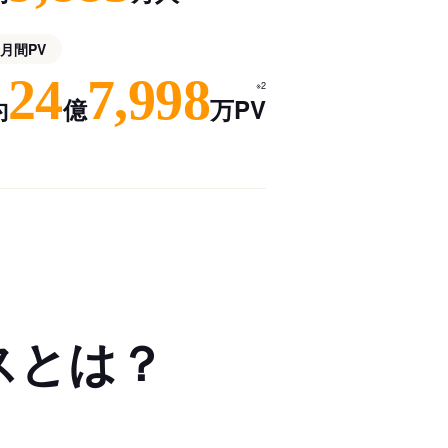
月間PV
24
7,998
※2
約
億
万PV
スとは？