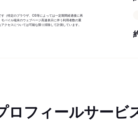
です（特定のブラウザ、OS等によっては一定期間経過後に再
、モバイル端末のウェブページ高速表示に伴う利用者数の重
なアクセスについては可能な限り排除して計測しています。
プロフィールサービ