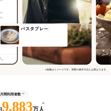
※画像はイメージです。実際の操作方法とは異なります。
月間利用者数
※1
9,883
※2
約
万人