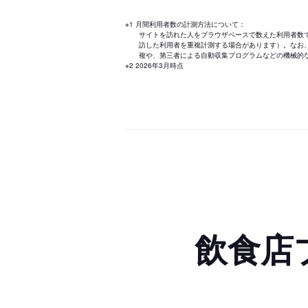
※1 月間利用者数の計測方法について：
サイトを訪れた人をブラウザベースで数えた利用者数
訪した利用者を重複計測する場合があります）。なお
複や、第三者による自動収集プログラムなどの機械的
※2 2026年3月時点
飲食店