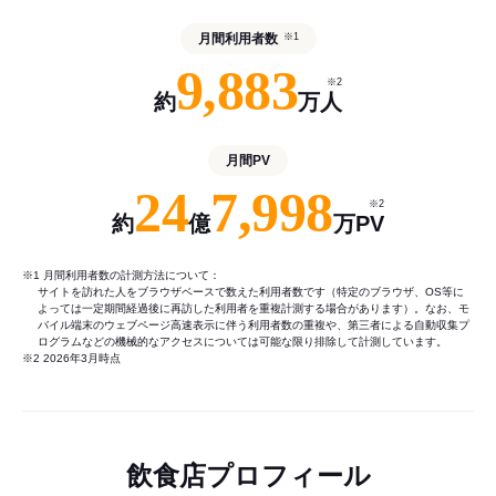
月間利用者数
※1
9,883
※2
約
万人
月間PV
24
7,998
※2
約
億
万PV
※1 月間利用者数の計測方法について：
サイトを訪れた人をブラウザベースで数えた利用者数です（特定のブラウザ、OS等に
よっては一定期間経過後に再訪した利用者を重複計測する場合があります）。なお、モ
バイル端末のウェブページ高速表示に伴う利用者数の重複や、第三者による自動収集プ
ログラムなどの機械的なアクセスについては可能な限り排除して計測しています。
※2 2026年3月時点
飲食店プロフィール