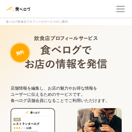
メ
食べログ店舗管理画面
食べログ飲食店プロフィールサービスのご案内
飲食店プロフィー
無料
食べログでお
店舗情報を編集し、お店の魅力やお得な情報を
ユーザーに伝えるためのサービスです。
食べログ店舗会員になることでご利用いただけます。