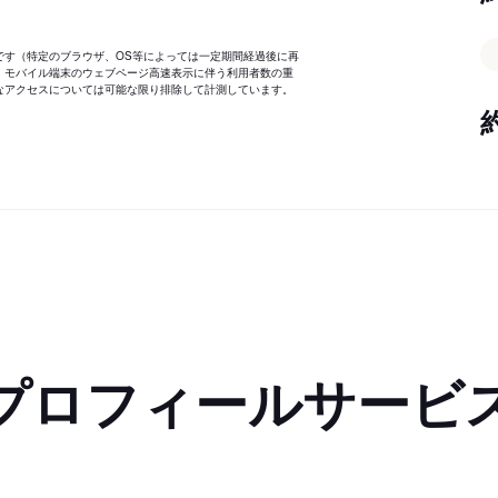
です（特定のブラウザ、OS等によっては一定期間経過後に再
、モバイル端末のウェブページ高速表示に伴う利用者数の重
なアクセスについては可能な限り排除して計測しています。
プロフィールサービ