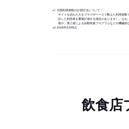
※1 月間利用者数の計測方法について：
サイトを訪れた人をブラウザベースで数えた利用者数
訪した利用者を重複計測する場合があります）。なお
複や、第三者による自動収集プログラムなどの機械的
※2 2026年3月時点
飲食店