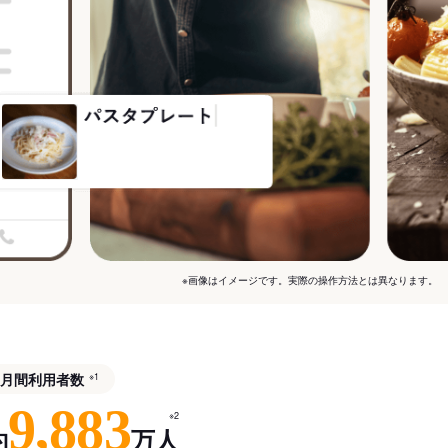
※画像はイメージです。実際の操作方法とは異なります。
月間利用者数
※1
9,883
※2
約
万人