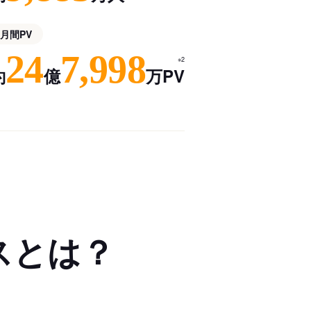
月間PV
24
7,998
※2
約
億
万PV
スとは？