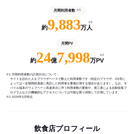
月間利用者数
※1
9,883
※2
約
万人
月間PV
24
7,998
※2
約
億
万PV
※1 月間利用者数の計測方法について：
サイトを訪れた人をブラウザベースで数えた利用者数です（特定のブラウザ、OS等に
よっては一定期間経過後に再訪した利用者を重複計測する場合があります）。なお、モ
バイル端末のウェブページ高速表示に伴う利用者数の重複や、第三者による自動収集プ
ログラムなどの機械的なアクセスについては可能な限り排除して計測しています。
※2 2026年3月時点
飲食店プロフィール