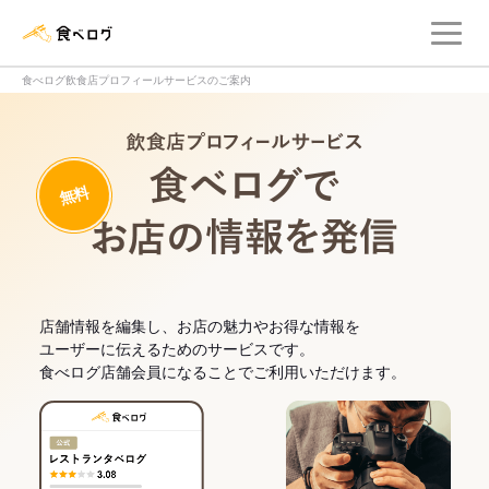
メ
食べログ店舗管理画面
食べログ飲食店プロフィールサービスのご案内
飲食店プロフィー
無料
食べログでお
店舗情報を編集し、お店の魅力やお得な情報を
ユーザーに伝えるためのサービスです。
食べログ店舗会員になることでご利用いただけます。