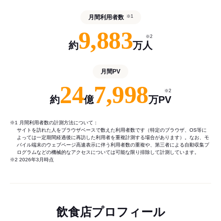
月間利用者数
※1
9,883
※2
約
万人
月間PV
24
7,998
※2
約
億
万PV
※1 月間利用者数の計測方法について：
サイトを訪れた人をブラウザベースで数えた利用者数です（特定のブラウザ、OS等に
よっては一定期間経過後に再訪した利用者を重複計測する場合があります）。なお、モ
バイル端末のウェブページ高速表示に伴う利用者数の重複や、第三者による自動収集プ
ログラムなどの機械的なアクセスについては可能な限り排除して計測しています。
※2 2026年3月時点
飲食店プロフィール