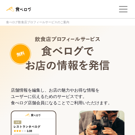
メ
食べログ店舗管理画面
食べログ飲食店プロフィールサービスのご案内
飲食店プロフィー
無料
食べログでお
店舗情報を編集し、お店の魅力やお得な情報を
ユーザーに伝えるためのサービスです。
食べログ店舗会員になることでご利用いただけます。