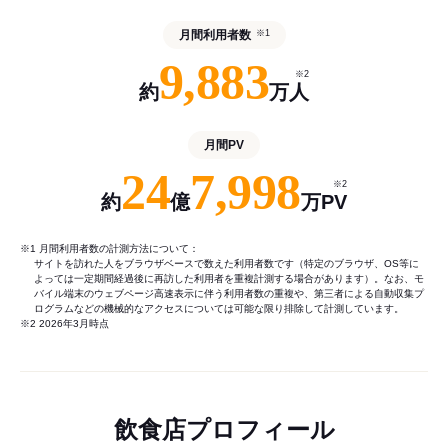
月間利用者数
※1
9,883
※2
約
万人
月間PV
24
7,998
※2
約
億
万PV
※1 月間利用者数の計測方法について：
サイトを訪れた人をブラウザベースで数えた利用者数です（特定のブラウザ、OS等に
よっては一定期間経過後に再訪した利用者を重複計測する場合があります）。なお、モ
バイル端末のウェブページ高速表示に伴う利用者数の重複や、第三者による自動収集プ
ログラムなどの機械的なアクセスについては可能な限り排除して計測しています。
※2 2026年3月時点
飲食店プロフィール