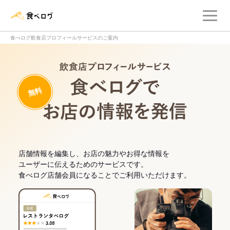
メ
食べログ店舗管理画面
食べログ飲食店プロフィールサービスのご案内
飲食店プロフィー
無料
食べログでお
店舗情報を編集し、お店の魅力やお得な情報を
ユーザーに伝えるためのサービスです。
食べログ店舗会員になることでご利用いただけます。