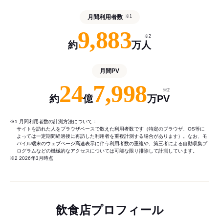
月間利用者数
※1
9,883
※2
約
万人
月間PV
24
7,998
※2
約
億
万PV
※1 月間利用者数の計測方法について：
サイトを訪れた人をブラウザベースで数えた利用者数です（特定のブラウザ、OS等に
よっては一定期間経過後に再訪した利用者を重複計測する場合があります）。なお、モ
バイル端末のウェブページ高速表示に伴う利用者数の重複や、第三者による自動収集プ
ログラムなどの機械的なアクセスについては可能な限り排除して計測しています。
※2 2026年3月時点
飲食店プロフィール