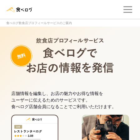
メ
食べログ店舗管理画面
食べログ飲食店プロフィールサービスのご案内
飲食店プロフィー
無料
食べログでお
店舗情報を編集し、お店の魅力やお得な情報を
ユーザーに伝えるためのサービスです。
食べログ店舗会員になることでご利用いただけます。