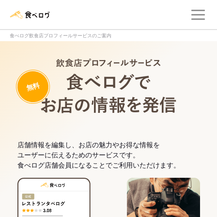
メ
食べログ店舗管理画面
食べログ飲食店プロフィールサービスのご案内
飲食店プロフィー
無料
食べログでお
店舗情報を編集し、お店の魅力やお得な情報を
ユーザーに伝えるためのサービスです。
食べログ店舗会員になることでご利用いただけます。