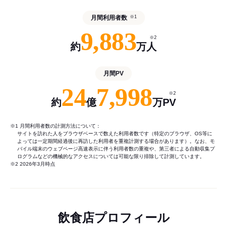
月間利用者数
※1
9,883
※2
約
万人
月間PV
24
7,998
※2
約
億
万PV
※1 月間利用者数の計測方法について：
サイトを訪れた人をブラウザベースで数えた利用者数です（特定のブラウザ、OS等に
よっては一定期間経過後に再訪した利用者を重複計測する場合があります）。なお、モ
バイル端末のウェブページ高速表示に伴う利用者数の重複や、第三者による自動収集プ
ログラムなどの機械的なアクセスについては可能な限り排除して計測しています。
※2 2026年3月時点
飲食店プロフィール