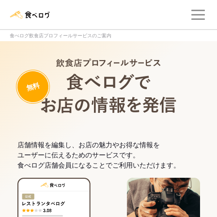
メ
食べログ店舗管理画面
食べログ飲食店プロフィールサービスのご案内
飲食店プロフィー
無料
食べログでお
店舗情報を編集し、お店の魅力やお得な情報を
ユーザーに伝えるためのサービスです。
食べログ店舗会員になることでご利用いただけます。