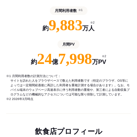
月間利用者数
※1
9,883
※2
約
万人
月間PV
24
7,998
※2
約
億
万PV
※1 月間利用者数の計測方法について：
サイトを訪れた人をブラウザベースで数えた利用者数です（特定のブラウザ、OS等に
よっては一定期間経過後に再訪した利用者を重複計測する場合があります）。なお、モ
バイル端末のウェブページ高速表示に伴う利用者数の重複や、第三者による自動収集プ
ログラムなどの機械的なアクセスについては可能な限り排除して計測しています。
※2 2026年3月時点
飲食店プロフィール