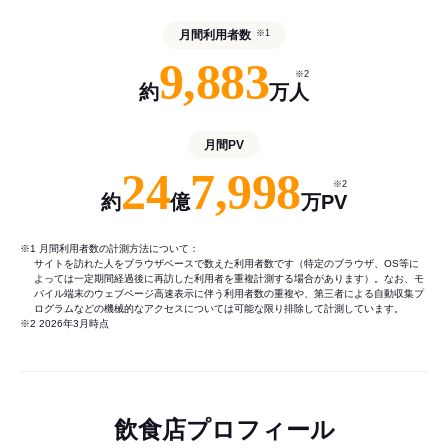
月間利用者数
※1
9,883
※2
約
万人
月間PV
24
7,998
※2
約
億
万PV
※1 月間利用者数の計測方法について：
サイトを訪れた人をブラウザベースで数えた利用者数です（特定のブラウザ、OS等に
よっては一定期間経過後に再訪した利用者を重複計測する場合があります）。なお、モ
バイル端末のウェブページ高速表示に伴う利用者数の重複や、第三者による自動収集プ
ログラムなどの機械的なアクセスについては可能な限り排除して計測しています。
※2 2026年3月時点
飲食店プロフィール