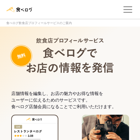
メ
食べログ店舗管理画面
食べログ飲食店プロフィールサービスのご案内
飲食店プロフィー
無料
食べログでお
店舗情報を編集し、お店の魅力やお得な情報を
ユーザーに伝えるためのサービスです。
食べログ店舗会員になることでご利用いただけます。