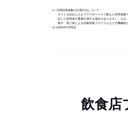
※1 月間利用者数の計測方法について：
サイトを訪れた人をブラウザベースで数えた利用者数
訪した利用者を重複計測する場合があります）。なお
複や、第三者による自動収集プログラムなどの機械的
※2 2026年3月時点
飲食店