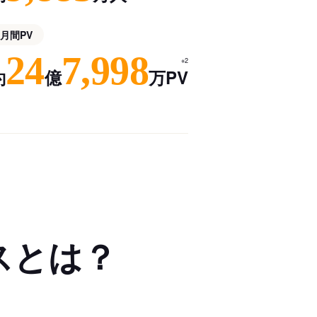
月間PV
24
7,998
※2
約
億
万PV
スとは？