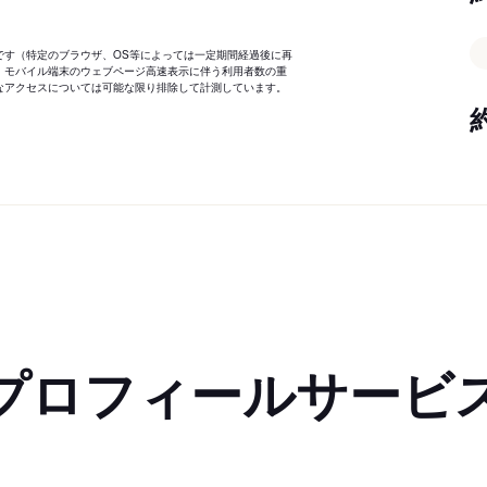
です（特定のブラウザ、OS等によっては一定期間経過後に再
、モバイル端末のウェブページ高速表示に伴う利用者数の重
なアクセスについては可能な限り排除して計測しています。
プロフィールサービ