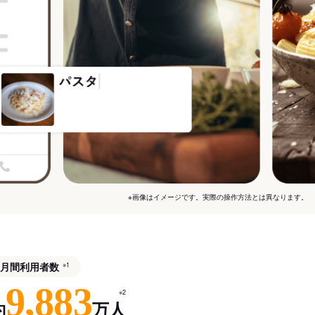
※画像はイメージです。実際の操作方法とは異なります。
月間利用者数
※1
9,883
※2
約
万人