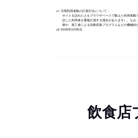
※1 月間利用者数の計測方法について：
サイトを訪れた人をブラウザベースで数えた利用者数
訪した利用者を重複計測する場合があります）。なお
複や、第三者による自動収集プログラムなどの機械的
※2 2026年3月時点
飲食店