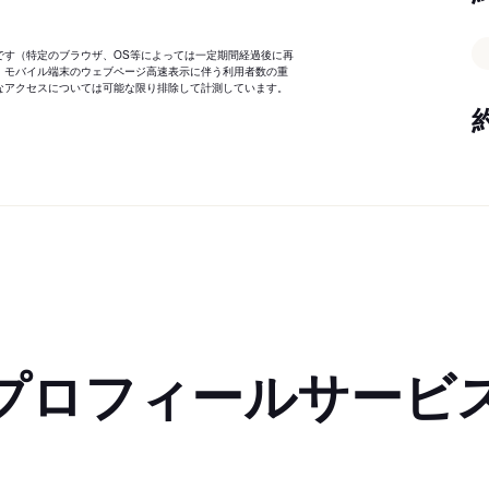
です（特定のブラウザ、OS等によっては一定期間経過後に再
、モバイル端末のウェブページ高速表示に伴う利用者数の重
なアクセスについては可能な限り排除して計測しています。
プロフィールサービ