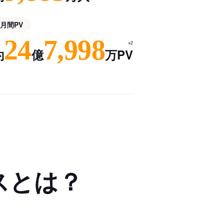
月間PV
24
7,998
※2
約
億
万PV
スとは？