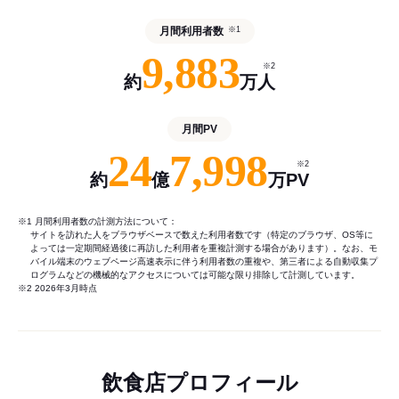
月間利用者数
※1
9,883
※2
約
万人
月間PV
24
7,998
※2
約
億
万PV
※1 月間利用者数の計測方法について：
サイトを訪れた人をブラウザベースで数えた利用者数です（特定のブラウザ、OS等に
よっては一定期間経過後に再訪した利用者を重複計測する場合があります）。なお、モ
バイル端末のウェブページ高速表示に伴う利用者数の重複や、第三者による自動収集プ
ログラムなどの機械的なアクセスについては可能な限り排除して計測しています。
※2 2026年3月時点
飲食店プロフィール