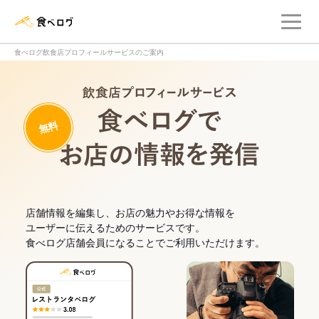
メ
食べログ店舗管理画面
食べログ飲食店プロフィールサービスのご案内
飲食店プロフィー
無料
食べログでお
店舗情報を編集し、お店の魅力やお得な情報を
ユーザーに伝えるためのサービスです。
食べログ店舗会員になることでご利用いただけます。