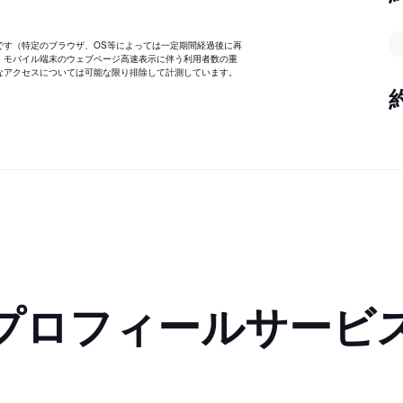
です（特定のブラウザ、OS等によっては一定期間経過後に再
、モバイル端末のウェブページ高速表示に伴う利用者数の重
なアクセスについては可能な限り排除して計測しています。
プロフィールサービ