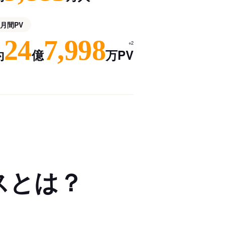
月間PV
24
7,998
※2
約
億
万PV
スとは？