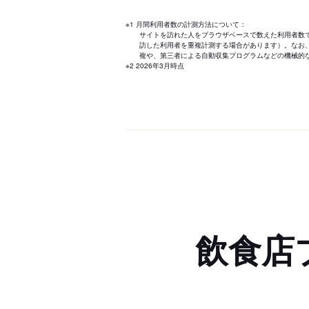
※1 月間利用者数の計測方法について：
サイトを訪れた人をブラウザベースで数えた利用者数
訪した利用者を重複計測する場合があります）。なお
複や、第三者による自動収集プログラムなどの機械的
※2 2026年3月時点
飲食店