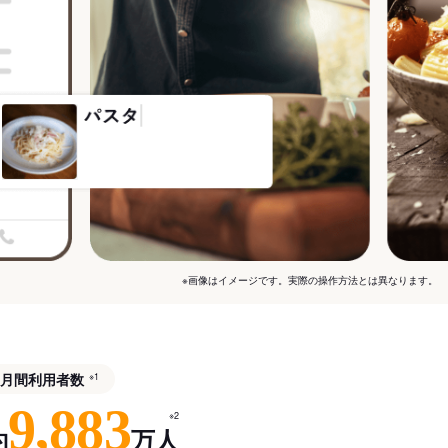
※画像はイメージです。実際の操作方法とは異なります。
月間利用者数
※1
9,883
※2
約
万人