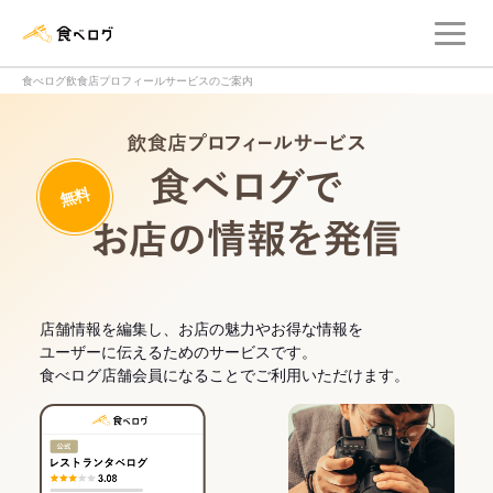
メ
食べログ店舗管理画面
食べログ飲食店プロフィールサービスのご案内
飲食店プロフィー
無料
食べログでお
店舗情報を編集し、お店の魅力やお得な情報を
ユーザーに伝えるためのサービスです。
食べログ店舗会員になることでご利用いただけます。