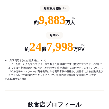
月間利用者数
※1
9,883
※2
約
万人
月間PV
24
7,998
※2
約
億
万PV
※1 月間利用者数の計測方法について：
サイトを訪れた人をブラウザベースで数えた利用者数です（特定のブラウザ、OS等に
よっては一定期間経過後に再訪した利用者を重複計測する場合があります）。なお、モ
バイル端末のウェブページ高速表示に伴う利用者数の重複や、第三者による自動収集プ
ログラムなどの機械的なアクセスについては可能な限り排除して計測しています。
※2 2026年3月時点
飲食店プロフィール