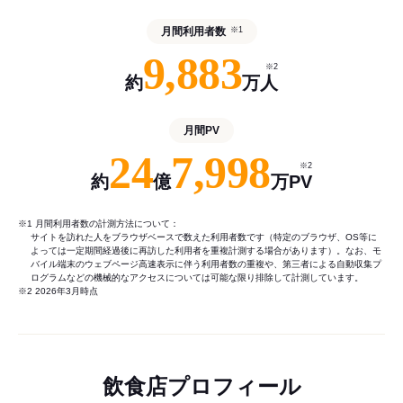
月間利用者数
※1
9,883
※2
約
万人
月間PV
24
7,998
※2
約
億
万PV
※1 月間利用者数の計測方法について：
サイトを訪れた人をブラウザベースで数えた利用者数です（特定のブラウザ、OS等に
よっては一定期間経過後に再訪した利用者を重複計測する場合があります）。なお、モ
バイル端末のウェブページ高速表示に伴う利用者数の重複や、第三者による自動収集プ
ログラムなどの機械的なアクセスについては可能な限り排除して計測しています。
※2 2026年3月時点
飲食店プロフィール