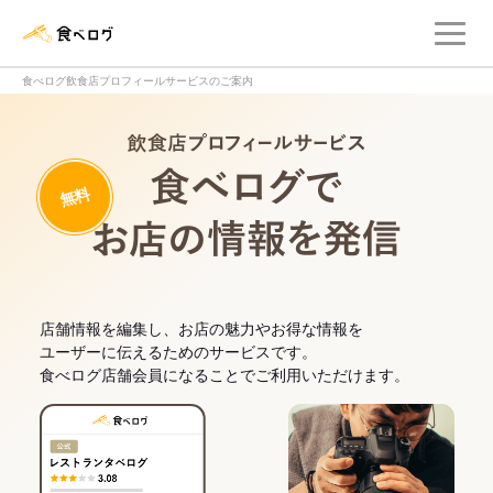
メ
食べログ店舗管理画面
食べログ飲食店プロフィールサービスのご案内
飲食店プロフィー
無料
食べログでお
店舗情報を編集し、お店の魅力やお得な情報を
ユーザーに伝えるためのサービスです。
食べログ店舗会員になることでご利用いただけます。