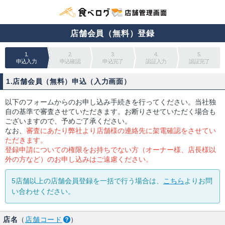
店舗会員（無料）登録
1.
2.
3.
4.
5.
申込入力
申込確認
申込完了
認証入力
認証完了
1.店舗会員（無料）申込（入力画面）
以下のフォームからのお申し込み手続きを行ってください。当社独
自の基準で審査させていただきます。お断りさせていただく場合も
ございますので、予めご了承ください。
なお、
審査にあたり弊社より店舗様の連絡先に架電確認をさせてい
ただきます。
登録申請についての権限をお持ちでない方（オーナー様、店長様以
外の方など）のお申し込みはご遠慮ください。
5店舗以上の店舗会員登録を一括で行う場合は、
こちら
よりお問
い合わせください。
店名
（
店舗コード
）