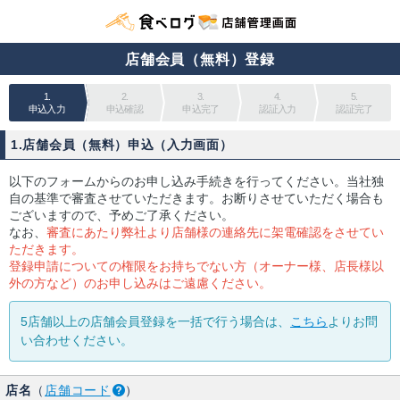
店舗会員（無料）登録
1.
2.
3.
4.
5.
申込入力
申込確認
申込完了
認証入力
認証完了
1.店舗会員（無料）申込（入力画面）
以下のフォームからのお申し込み手続きを行ってください。当社独
自の基準で審査させていただきます。お断りさせていただく場合も
ございますので、予めご了承ください。
なお、
審査にあたり弊社より店舗様の連絡先に架電確認をさせてい
ただきます。
登録申請についての権限をお持ちでない方（オーナー様、店長様以
外の方など）のお申し込みはご遠慮ください。
5店舗以上の店舗会員登録を一括で行う場合は、
こちら
よりお問
い合わせください。
店名
（
店舗コード
）