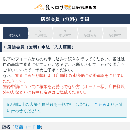
店舗会員（無料）登録
1.
2.
3.
4.
5.
申込入力
申込確認
申込完了
認証入力
認証完了
1.店舗会員（無料）申込（入力画面）
以下のフォームからのお申し込み手続きを行ってください。当社独
自の基準で審査させていただきます。お断りさせていただく場合も
ございますので、予めご了承ください。
なお、
審査にあたり弊社より店舗様の連絡先に架電確認をさせてい
ただきます。
登録申請についての権限をお持ちでない方（オーナー様、店長様以
外の方など）のお申し込みはご遠慮ください。
5店舗以上の店舗会員登録を一括で行う場合は、
こちら
よりお問
い合わせください。
店名
（
店舗コード
）