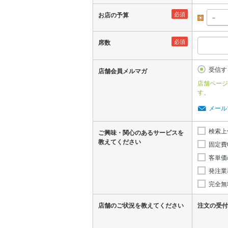
必須
お店の予算
昼
必須
席数
受信す
店舗会員メルマガ
店舗ページ
す。
メール
検索上
ご興味・関心のあるサービスを
教えてください
固定費
客単価
発注業
完全無
店舗のご状況を教えてください
注文の受付