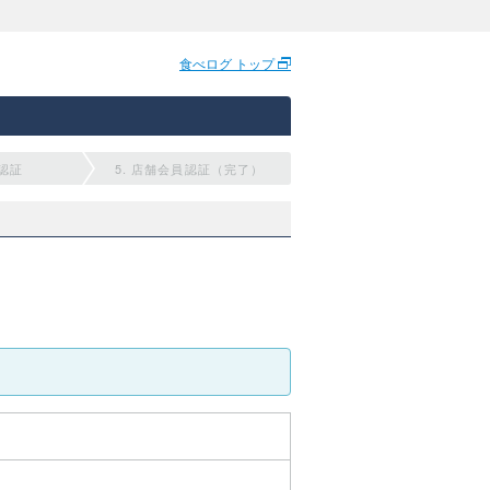
食べログ トップ
員認証
5. 店舗会員認証（完了）