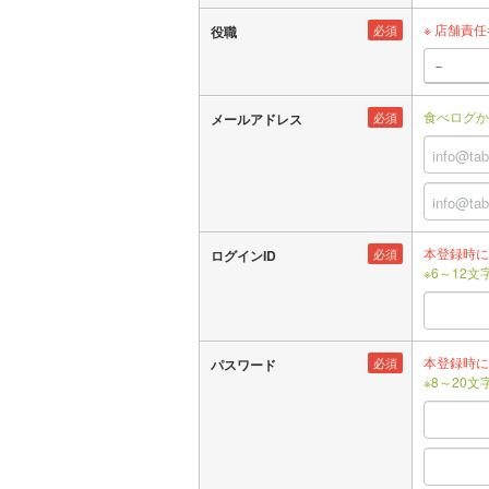
※ 店舗責
必須
役職
食べログか
必須
メールアドレス
本登録時に
必須
ログインID
※6～12
本登録時に
必須
パスワード
※8～20