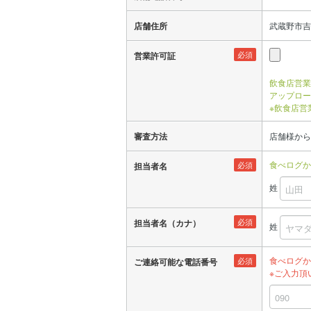
店舗住所
武蔵野市吉祥
必須
営業許可証
飲食店営業
アップロー
※飲食店営
審査方法
店舗様から
食べログか
必須
担当者名
姓
必須
担当者名（カナ）
姓
食べログか
必須
ご連絡可能な電話番号
※ご入力頂