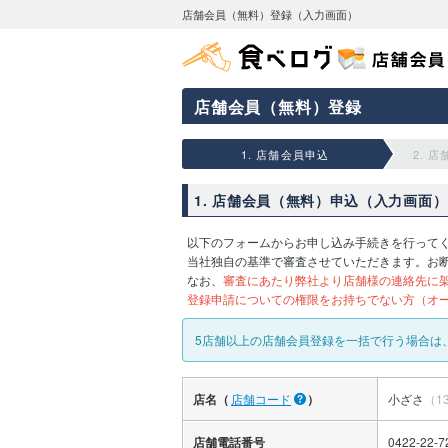
店舗会員（無料）登録（入力画面）
店舗会員（無料）登録
1. 店舗会員申込
2. 
1. 店舗会員（無料）申込（入力画面）
以下のフォームからお申し込み手続きを行って
当社独自の基準で審査させていただきます。お
なお、
審査にあたり弊社より店舗様の連絡先に
登録申請についての権限をお持ちでない方（オ
5店舗以上の店舗会員登録を一括で行う場合は
店名（
店舗コード
）
小ざさ
（13
店舗電話番号
0422-22-7