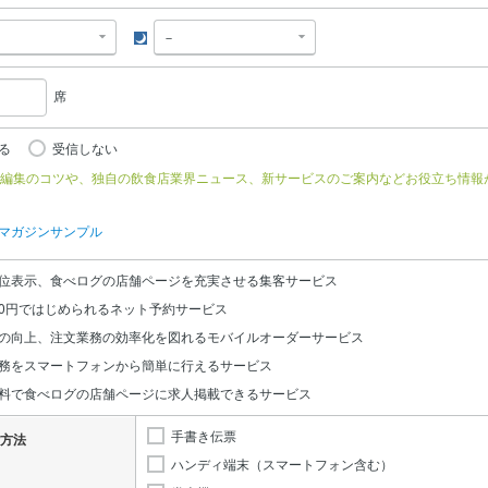
夜
席
る
受信しない
編集のコツや、独自の飲食店業界ニュース、新サービスのご案内などお役立ち情報
マガジンサンプル
位表示、食べログの店舗ページを充実させる集客サービス
0円ではじめられるネット予約サービス
の向上、注文業務の効率化を図れるモバイルオーダーサービス
務をスマートフォンから簡単に行えるサービス
料で食べログの店舗ページに求人掲載できるサービス
手書き伝票
方法
ハンディ端末（スマートフォン含む）