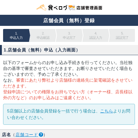
店舗会員（無料）登録
1.
2.
3.
4.
5.
申込入力
申込確認
申込完了
認証入力
認証完了
1.店舗会員（無料）申込（入力画面）
以下のフォームからのお申し込み手続きを行ってください。当社独
自の基準で審査させていただきます。お断りさせていただく場合も
ございますので、予めご了承ください。
なお、
審査にあたり弊社より店舗様の連絡先に架電確認をさせてい
ただきます。
登録申請についての権限をお持ちでない方（オーナー様、店長様以
外の方など）のお申し込みはご遠慮ください。
5店舗以上の店舗会員登録を一括で行う場合は、
こちら
よりお問
い合わせください。
店名
（
店舗コード
）