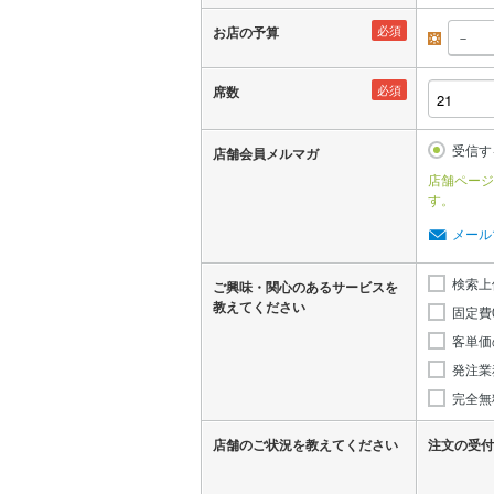
必須
お店の予算
昼
必須
席数
受信す
店舗会員メルマガ
店舗ページ
す。
メール
検索上
ご興味・関心のあるサービスを
教えてください
固定費
客単価
発注業
完全無
店舗のご状況を教えてください
注文の受付