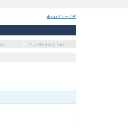
食べログ トップ
員認証
5. 店舗会員認証（完了）