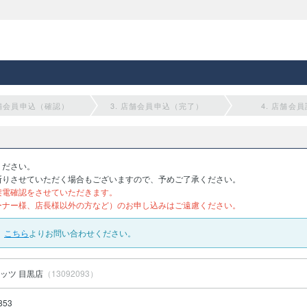
店舗会員申込（確認）
3. 店舗会員申込（完了）
4. 店舗会
ください。
断りさせていただく場合もございますので、予めご了承ください。
架電確認をさせていただきます。
ーナー様、店長様以外の方など）のお申し込みはご遠慮ください。
、
こちら
よりお問い合わせください。
ッツ 目黒店
（13092093）
853