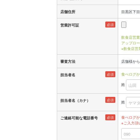
店舗住所
目黒区下目黒
必須
営業許可証
飲食店営業
アップロー
※飲食店営
審査方法
店舗様から
食べログか
必須
担当者名
姓
必須
担当者名（カナ）
姓
食べログか
必須
ご連絡可能な電話番号
※ご入力頂