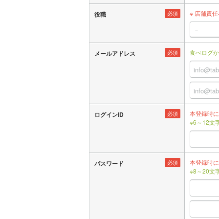
※ 店舗責
必須
役職
食べログか
必須
メールアドレス
本登録時に
必須
ログインID
※6～12
本登録時に
必須
パスワード
※8～20