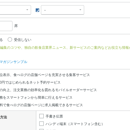
夜
席
る
受信しない
編集のコツや、独自の飲食店業界ニュース、新サービスのご案内などお役立ち情報
マガジンサンプル
位表示、食べログの店舗ページを充実させる集客サービス
0円ではじめられるネット予約サービス
の向上、注文業務の効率化を図れるモバイルオーダーサービス
務をスマートフォンから簡単に行えるサービス
料で食べログの店舗ページに求人掲載できるサービス
手書き伝票
方法
ハンディ端末（スマートフォン含む）