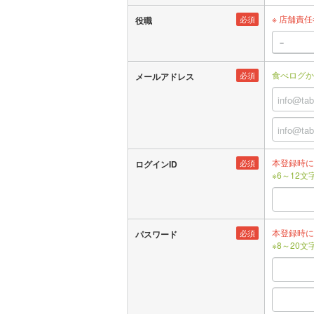
※ 店舗責
必須
役職
食べログか
必須
メールアドレス
本登録時に
必須
ログインID
※6～12
本登録時に
必須
パスワード
※8～20