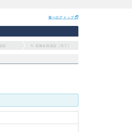
食べログ トップ
員認証
5. 店舗会員認証（完了）