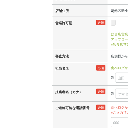
店舗住所
葛飾区新小岩
必須
営業許可証
飲食店営業
アップロー
※飲食店営
審査方法
店舗様から
食べログか
必須
担当者名
姓
必須
担当者名（カナ）
姓
食べログか
必須
ご連絡可能な電話番号
※ご入力頂