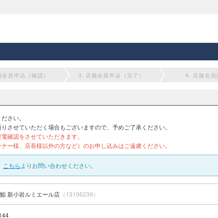
店舗会員申込（確認）
3. 店舗会員申込（完了）
4. 店舗会
ください。
断りさせていただく場合もございますので、予めご了承ください。
架電確認をさせていただきます。
ーナー様、店長様以外の方など）のお申し込みはご遠慮ください。
、
こちら
よりお問い合わせください。
鮨 新小岩ルミエール店
（13106239）
144