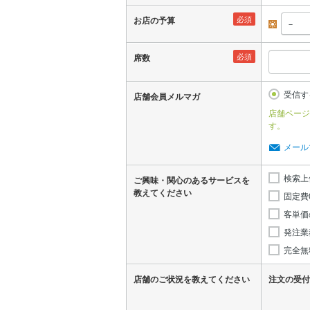
必須
お店の予算
昼
必須
席数
受信す
店舗会員メルマガ
店舗ページ
す。
メール
検索上
ご興味・関心のあるサービスを
教えてください
固定費
客単価
発注業
完全無
店舗のご状況を教えてください
注文の受付