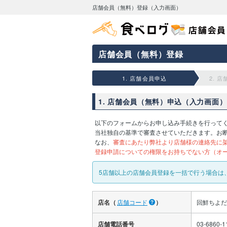
店舗会員（無料）登録（入力画面）
店舗会員（無料）登録
1. 店舗会員申込
2. 
1. 店舗会員（無料）申込（入力画面）
以下のフォームからお申し込み手続きを行って
当社独自の基準で審査させていただきます。お
なお、
審査にあたり弊社より店舗様の連絡先に
登録申請についての権限をお持ちでない方（オ
5店舗以上の店舗会員登録を一括で行う場合は
店名（
店舗コード
）
回鮮ちよだ
店舗電話番号
03-6860-1