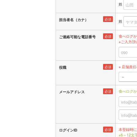
姓
必須
担当者名（カナ）
姓
食べログか
必須
ご連絡可能な電話番号
※ご入力頂
※ 店舗責
必須
役職
食べログか
必須
メールアドレス
本登録時に
必須
ログインID
※6～12