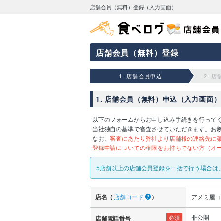
店舗会員（無料）登録（入力画面）
店舗会員（無料）登録
1. 店舗会員申込
2. 
1. 店舗会員（無料）申込（入力画面）
以下のフォームからお申し込み手続きを行って
当社独自の基準で審査させていただきます。お
なお、
審査にあたり弊社より店舗様の連絡先に
登録申請についての権限をお持ちでない方（オ
5店舗以上の店舗会員登録を一括で行う場合は
店名（
店舗コード
）
アメミ屋
（
非公開
必須
店舗電話番号