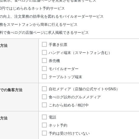
0円ではじめられるネット予約サービス
の向上、注文業務の効率化を図れるモバイルオーダーサービス
務をスマートフォンから簡単に行えるサービス
料で食べログの店舗ページに求人掲載できるサービス
手書き伝票
方法
ハンディ端末（スマートフォン含む）
券売機
モバイルオーダー
テーブルトップ端末
自社メディア（店舗の公式サイトやSNS）
での集客方法
食べログ以外のグルメメディア
これから始める / 検討中
電話
方法
ネット予約
予約は受け付けていない