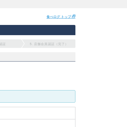
食べログ トップ
員認証
5. 店舗会員認証（完了）