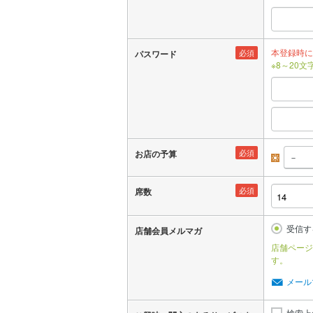
本登録時に
必須
パスワード
※8～20
必須
お店の予算
昼
必須
席数
受信す
店舗会員メルマガ
店舗ページ
す。
メール
検索上