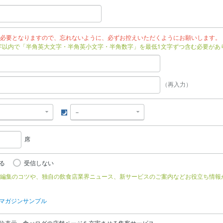
必要となりますので、忘れないように、必ずお控えいただくようにお願いします。
文字以内で「半角英大文字・半角英小文字・半角数字」を最低1文字ずつ含む必要があ
（再入力）
夜
席
る
受信しない
編集のコツや、独自の飲食店業界ニュース、新サービスのご案内などお役立ち情報
マガジンサンプル
位表示、食べログの店舗ページを充実させる集客サービス