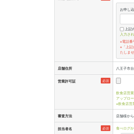
お申し
上記
入力さ
※電話
※「上
たしま
店舗住所
八王子市台町
必須
営業許可証
飲食店営業
アップロー
※飲食店営
審査方法
店舗様から
食べログか
必須
担当者名