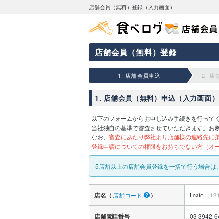
店舗会員（無料）登録（入力画面）
店舗会員（無料）登録
1. 店舗会員申込
2. 
1. 店舗会員（無料）申込（入力画面）
以下のフォームからお申し込み手続きを行って
当社独自の基準で審査させていただきます。お
なお、
審査にあたり弊社より店舗様の連絡先に
登録申請についての権限をお持ちでない方（オ
5店舗以上の店舗会員登録を一括で行う場合は
店名（
店舗コード
）
t.cafe
（13
店舗電話番号
03-3942-6