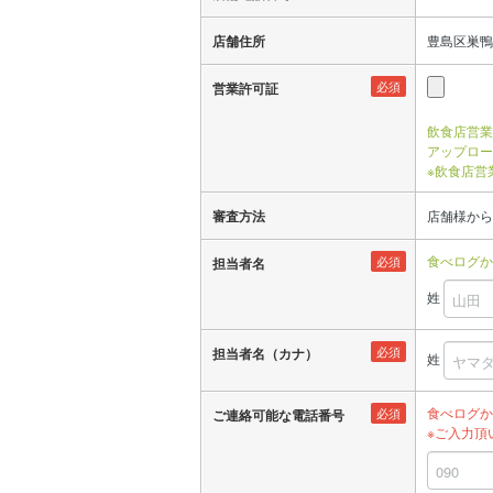
店舗住所
豊島区巣鴨1
必須
営業許可証
飲食店営業
アップロー
※飲食店営
審査方法
店舗様から
食べログか
必須
担当者名
姓
必須
担当者名（カナ）
姓
食べログか
必須
ご連絡可能な電話番号
※ご入力頂