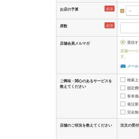
必須
お店の予算
昼
必須
席数
受信す
店舗会員メルマガ
店舗ページ
す。
メール
検索上
ご興味・関心のあるサービスを
教えてください
固定費
客単価
発注業
完全無
店舗のご状況を教えてください
注文の受付