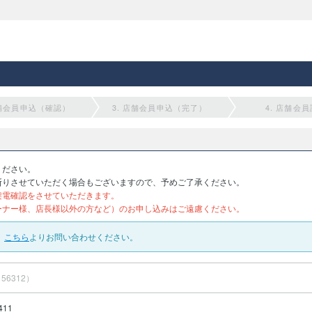
店舗会員申込（確認）
3. 店舗会員申込（完了）
4. 店舗会
ください。
断りさせていただく場合もございますので、予めご了承ください。
架電確認をさせていただきます。
ーナー様、店長様以外の方など）のお申し込みはご遠慮ください。
、
こちら
よりお問い合わせください。
156312）
411