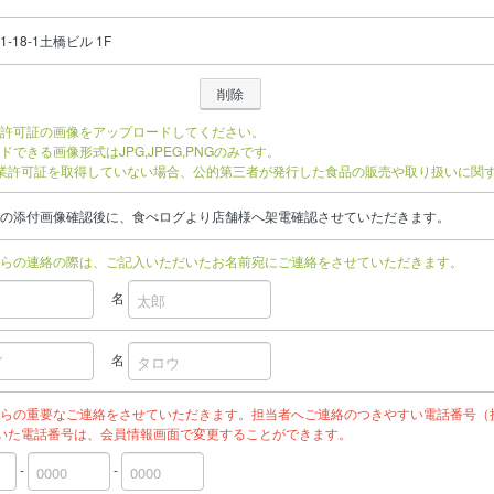
-18-1土橋ビル 1F
許可証の画像をアップロードしてください。
ドできる画像形式はJPG,JPEG,PNGのみです。
業許可証を取得していない場合、公的第三者が発行した食品の販売や取り扱いに関
の添付画像確認後に、食べログより店舗様へ架電確認させていただきます。
らの連絡の際は、ご記入いただいたお名前宛にご連絡をさせていただきます。
名
名
らの重要なご連絡をさせていただきます。担当者へご連絡のつきやすい電話番号（
いた電話番号は、会員情報画面で変更することができます。
-
-