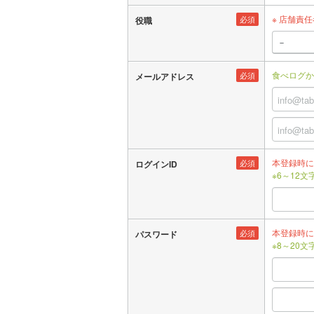
※ 店舗責
必須
役職
食べログか
必須
メールアドレス
本登録時に
必須
ログインID
※6～12
本登録時に
必須
パスワード
※8～20