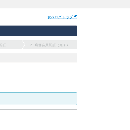
食べログ トップ
員認証
5. 店舗会員認証（完了）