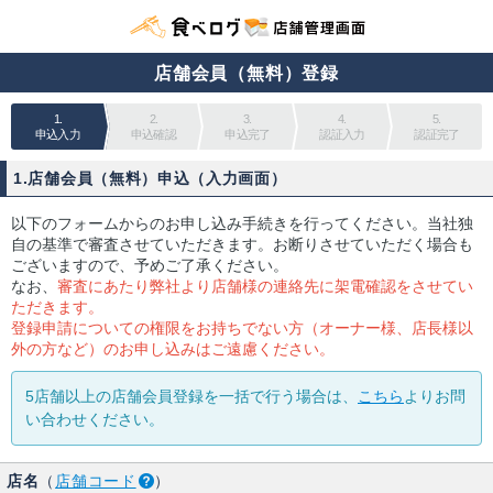
店舗会員（無料）登録
1.
2.
3.
4.
5.
申込入力
申込確認
申込完了
認証入力
認証完了
1.店舗会員（無料）申込（入力画面）
以下のフォームからのお申し込み手続きを行ってください。当社独
自の基準で審査させていただきます。お断りさせていただく場合も
ございますので、予めご了承ください。
なお、
審査にあたり弊社より店舗様の連絡先に架電確認をさせてい
ただきます。
登録申請についての権限をお持ちでない方（オーナー様、店長様以
外の方など）のお申し込みはご遠慮ください。
5店舗以上の店舗会員登録を一括で行う場合は、
こちら
よりお問
い合わせください。
店名
（
店舗コード
）